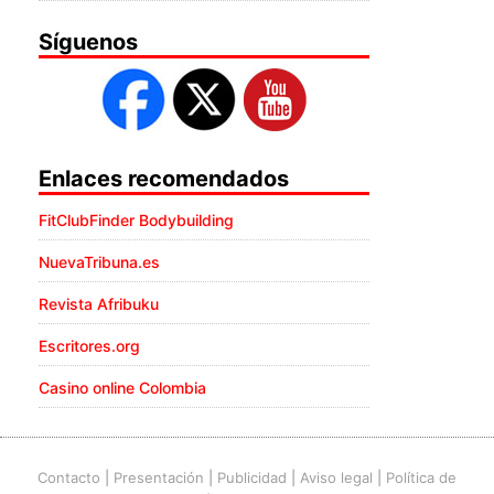
Síguenos
Enlaces recomendados
FitClubFinder Bodybuilding
NuevaTribuna.es
Revista Afribuku
Escritores.org
Casino online Colombia
Contacto
|
Presentación
|
Publicidad
|
Aviso legal
|
Política de