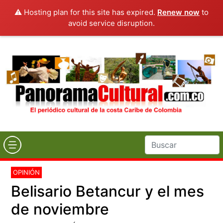
⚠️ Hosting plan for this site has expired.
Renew now
to
avoid service disruption.
OPINIÓN
Belisario Betancur y el mes
de noviembre