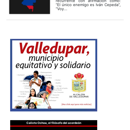
recurrente con afirmación como:
“El único enemigo es Iván Cepeda”,
“Voy...
Calixto Ochoa, el filósofo del acordeón