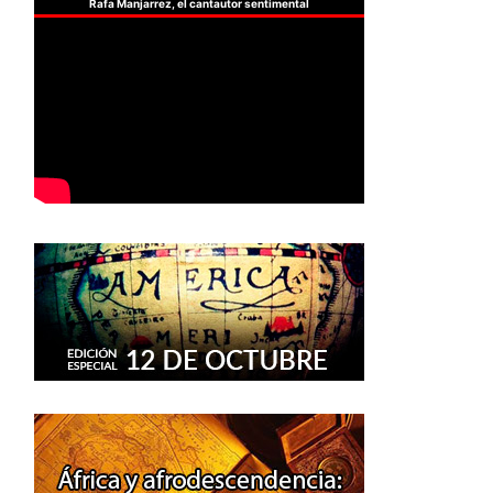
Rafa Manjarrez, el cantautor sentimental