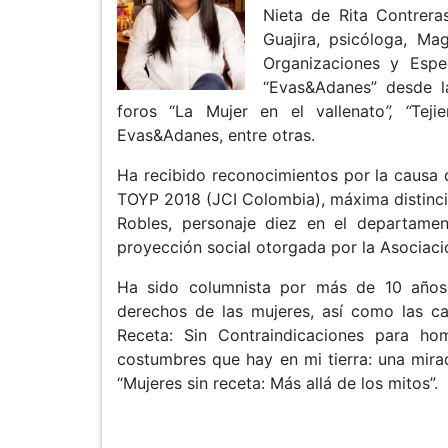
Nieta de Rita Contrera
Guajira, psicóloga, Ma
Organizaciones y Espe
“Evas&Adanes” desde la
foros “La Mujer en el vallenato
”, “
Teji
Evas&Adanes, entre otras.
Ha recibido reconocimientos por la causa 
TOYP 2018 (JCI Colombia), máxima distinci
Robles, personaje diez en el departame
proyección social otorgada por la Asociaci
Ha sido columnista por más de 10 años
derechos de las mujeres, así como las ca
Receta: Sin Contraindicaciones para ho
costumbres que hay en mi tierra: una mirad
“Mujeres sin receta: Más allá de los mitos”.