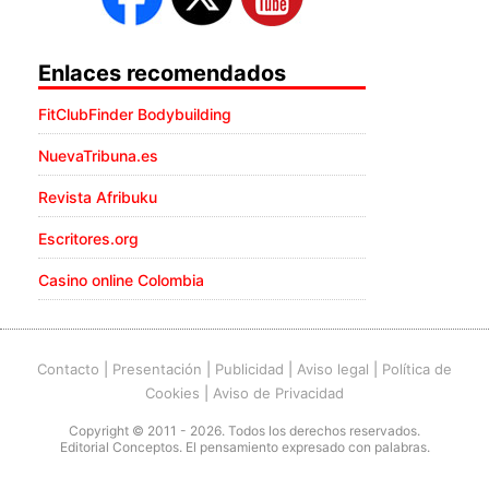
Enlaces recomendados
FitClubFinder Bodybuilding
NuevaTribuna.es
Revista Afribuku
Escritores.org
Casino online Colombia
Contacto
|
Presentación
|
Publicidad
|
Aviso legal
|
Política de
Cookies
|
Aviso de Privacidad
Copyright © 2011 - 2026. Todos los derechos reservados.
Editorial Conceptos. El pensamiento expresado con palabras.