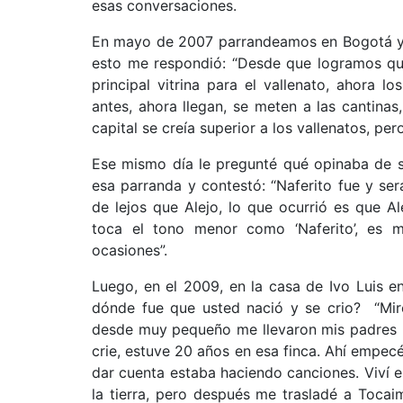
esas conversaciones.
En mayo de 2007 parrandeamos en Bogotá y le
esto me respondió: “Desde que logramos que
principal vitrina para el vallenato, ahora l
antes, ahora llegan, se meten a las cantinas
capital se creía superior a los vallenatos, p
Ese mismo día le pregunté qué opinaba de 
esa parranda y contestó: “Naferito fue y se
de lejos que Alejo, lo que ocurrió es que A
toca el tono menor como ‘Naferito’, es
ocasiones”.
Luego, en el 2009, en la casa de Ivo Luis e
dónde fue que usted nació y se crio? “Mire,
desde muy pequeño me llevaron mis padres p
crie, estuve 20 años en esa finca. Ahí empe
dar cuenta estaba haciendo canciones. Viví e
la tierra, pero después me trasladé a Toca