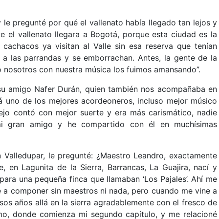
 pregunté por qué el vallenato había llegado tan lejos y
 el vallenato llegara a Bogotá, porque esta ciudad es la
os cachacos ya visitan al Valle sin esa reserva que tenían
, a las parrandas y se emborrachan. Antes, la gente de la
ero nosotros con nuestra música los fuimos amansando”.
su amigo Nafer Durán, quien también nos acompañaba en
rá uno de los mejores acordeoneros, incluso mejor músico
lejo contó con mejor suerte y era más carismático, nadie
 mi gran amigo y he compartido con él en muchísimas
n Valledupar, le pregunté: ¿Maestro Leandro, exactamente
 en Lagunita de la Sierra, Barrancas, La Guajira, nací y
ara una pequeña finca que llamaban ‘Los Pajales’. Ahí me
cé a componer sin maestros ni nada, pero cuando me vine a
sos años allá en la sierra agradablemente con el fresco de
imo, donde comienza mi segundo capítulo, y me relacioné