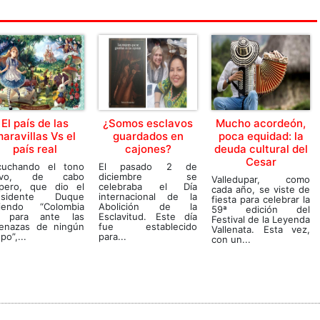
El país de las
¿Somos esclavos
Mucho acordeón,
aravillas Vs el
guardados en
poca equidad: la
país real
cajones?
deuda cultural del
Cesar
cuchando el tono
El pasado 2 de
tivo, de cabo
diciembre se
Valledupar, como
opero, que dio el
celebraba el Día
cada año, se viste de
esidente Duque
internacional de la
fiesta para celebrar la
ciendo “Colombia
Abolición de la
59ª edición del
 para ante las
Esclavitud. Este día
Festival de la Leyenda
enazas de ningún
fue establecido
Vallenata. Esta vez,
po”,...
para...
con un...