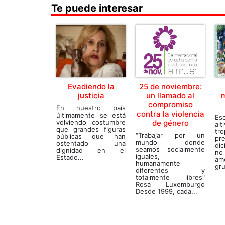
Te puede interesar
Evadiendo la
25 de noviembre:
justicia
un llamado al
m
compromiso
En nuestro país
contra la violencia
últimamente se está
Es
volviendo costumbre
de género
al
que grandes figuras
tr
“Trabajar por un
públicas que han
pr
mundo donde
ostentado una
di
seamos socialmente
dignidad en el
no
iguales,
Estado...
am
humanamente
gru
diferentes y
totalmente libres"
Rosa Luxemburgo
Desde 1999, cada...