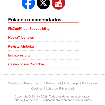
Enlaces recomendados
FitClubFinder Bodybuilding
NuevaTribuna.es
Revista Afribuku
Escritores.org
Casino online Colombia
Contacto
|
Presentación
|
Publicidad
|
Aviso legal
|
Política de
Cookies
|
Aviso de Privacidad
Copyright © 2011 - 2026. Todos los derechos reservados.
Editorial Conceptos. El pensamiento expresado con palabras.