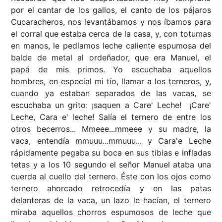
por el cantar de los gallos, el canto de los pájaros
Cucaracheros, nos levantábamos y nos íbamos para
el corral que estaba cerca de la casa, y, con totumas
en manos, le pedíamos leche caliente espumosa del
balde de metal al ordeñador, que era Manuel, el
papá de mis primos. Yo escuchaba aquellos
hombres, en especial mi tío, llamar a los terneros, y,
cuando ya estaban separados de las vacas, se
escuchaba un grito: ¡saquen a Care' Leche! ¡Care'
Leche, Cara e' leche! Salía el ternero de entre los
otros becerros... Mmeee...mmeee y su madre, la
vaca, entendía mmuuu...mmuuu... y Cara'e Leche
rápidamente pegaba su boca en sus tibias e infladas
tetas y a los 10 segundo el señor Manuel ataba una
cuerda al cuello del ternero. Éste con los ojos como
ternero ahorcado retrocedía y en las patas
delanteras de la vaca, un lazo le hacían, el ternero
miraba aquellos chorros espumosos de leche que