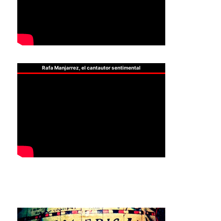
Rafa Manjarrez, el cantautor sentimental