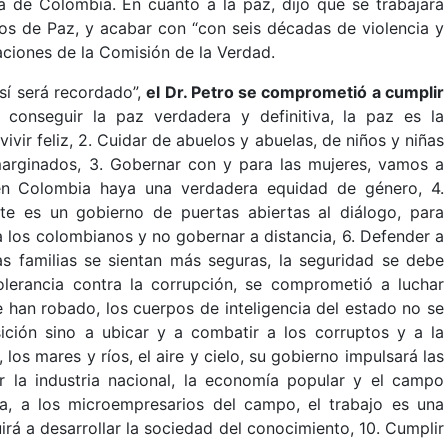
ia de Colombia. En cuanto a la paz, dijo que se trabajará
os de Paz, y acabar con “con seis décadas de violencia y
ciones de la Comisión de la Verdad.
así será recordado”,
el Dr. Petro se comprometió a cumplir
a conseguir la paz verdadera y definitiva, la paz es la
ivir feliz, 2. Cuidar de abuelos y abuelas, de niños y niñas
arginados, 3. Gobernar con y para las mujeres, vamos a
en Colombia haya una verdadera equidad de género, 4.
ste es un gobierno de puertas abiertas al diálogo, para
a los colombianos y no gobernar a distancia, 6. Defender a
as familias se sientan más seguras, la seguridad se debe
lerancia contra la corrupción, se comprometió a luchar
e han robado, los cuerpos de inteligencia del estado no se
ición sino a ubicar y a combatir a los corruptos y a la
 los mares y ríos, el aire y cielo, su gobierno impulsará las
ar la industria nacional, la economía popular y el campo
a, a los microempresarios del campo, el trabajo es una
irá a desarrollar la sociedad del conocimiento, 10. Cumplir