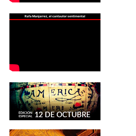
Rafa Manjarrez, el cantautor sentimental