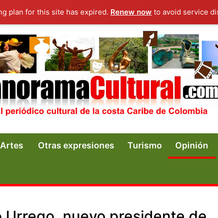
ng plan for this site has expired.
Renew now
to avoid service di
Artes
Otras expresiones
Turismo
Opinión
o Urrego, nuevo presidente de