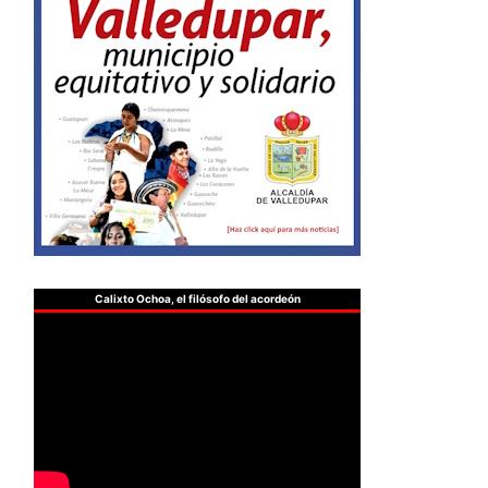
Calixto Ochoa, el filósofo del acordeón