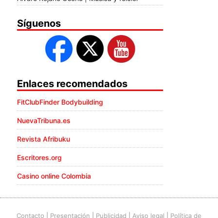
Síguenos
Enlaces recomendados
FitClubFinder Bodybuilding
NuevaTribuna.es
Revista Afribuku
Escritores.org
Casino online Colombia
Contacto
|
Presentación
|
Publicidad
|
Aviso legal
|
Política de