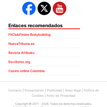
Enlaces recomendados
FitClubFinder Bodybuilding
NuevaTribuna.es
Revista Afribuku
Escritores.org
Casino online Colombia
Contacto
|
Presentación
|
Publicidad
|
Aviso legal
|
Política de
Cookies
|
Aviso de Privacidad
Copyright © 2011 - 2026. Todos los derechos reservados.