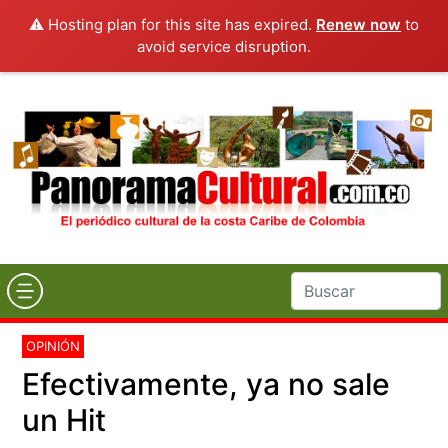
⚠️ Hosting plan for this site has expired.
Renew now
to
avoid service disruption.
OPINIÓN
Efectivamente, ya no sale
un Hit