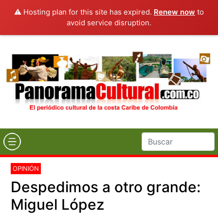
⚠️ Hosting plan for this site has expired.
Renew now
to
avoid service disruption.
OPINIÓN
Despedimos a otro grande:
Miguel López