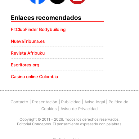
Enlaces recomendados
FitClubFinder Bodybuilding
NuevaTribuna.es
Revista Afribuku
Escritores.org
Casino online Colombia
Contacto
|
Presentación
|
Publicidad
|
Aviso legal
|
Política de
Cookies
|
Aviso de Privacidad
Copyright © 2011 - 2026. Todos los derechos reservados.
Editorial Conceptos. El pensamiento expresado con palabras.