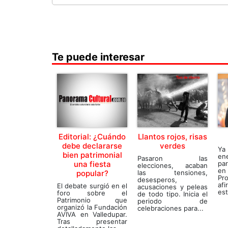
Te puede interesar
Editorial: ¿Cuándo
Llantos rojos, risas
debe declararse
verdes
Ya 
bien patrimonial
en
Pasaron las
una fiesta
pa
elecciones, acaban
e
popular?
las tensiones,
Pr
desesperos,
af
El debate surgió en el
acusaciones y peleas
est
foro sobre el
de todo tipo. Inicia el
Patrimonio que
periodo de
organizó la Fundación
celebraciones para...
AVIVA en Valledupar.
Tras presentar