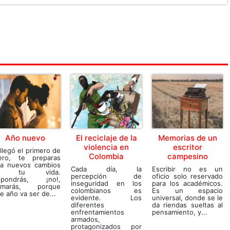
Año nuevo
El reciclaje de la
Memorias de un
violencia en
escritor
llegó el primero de
Colombia
campesino
ero, te preparas
ra nuevos cambios
Cada día, la
Escribir no es un
n tu vida.
percepción de
oficio solo reservado
opondrás, ¡no!,
inseguridad en los
para los académicos.
irmarás, porque
colombianos es
Es un espacio
e año va ser de...
evidente. Los
universal, donde se le
diferentes
da riendas sueltas al
enfrentamientos
pensamiento, y...
armados,
protagonizados por