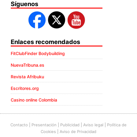
Síguenos
Enlaces recomendados
FitClubFinder Bodybuilding
NuevaTribuna.es
Revista Afribuku
Escritores.org
Casino online Colombia
Contacto
|
Presentación
|
Publicidad
|
Aviso legal
|
Política de
Cookies
|
Aviso de Privacidad