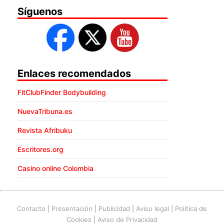
Síguenos
Enlaces recomendados
FitClubFinder Bodybuilding
NuevaTribuna.es
Revista Afribuku
Escritores.org
Casino online Colombia
Contacto
|
Presentación
|
Publicidad
|
Aviso legal
|
Política de
Cookies
|
Aviso de Privacidad