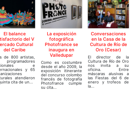
El balance
La exposición
Conversaciones
tisfactorio del V
fotográfica
en la Casa de la
ercado Cultural
Photofrance se
Cultura de Río de
del Caribe
inaugura en
Oro (Cesar)
Valledupar
s de 800 artistas,
El director de la
 programadores
Cultura de Río de Oro
Como es costumbre
acionales e
nos invita a su
desde el año 2009, la
ternacionales y 65
oficina. Entre
exposición itinerante
ganizaciones
máscaras alusivas a
del concurso colombo
turales atendieron
las Fiestas del 6 de
francés de fotografía
quinta cita de un...
enero y trofeos de
Photofrance cumple
la...
su cita...