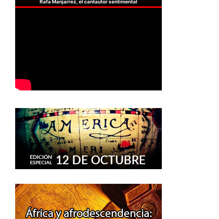
Rafa Manjarrez, el cantautor sentimental