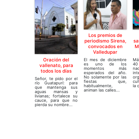
Los premios de
periodismo Sirena,
sa
convocados en
M
Valledupar
Oración del
El mes de diciembre
Má
es uno de los
40
vallenato, para
momentos más
n
todos los días
esperados del año.
in
No solamente por las
or
Señor, te pido por el
fiestas que,
cul
río Guatapurí: para
habitualmente,
la 
que mantenga sus
animan las calles...
aguas mansas y
livianas; fortalece su
cauce, para que no
pierda su nombre...