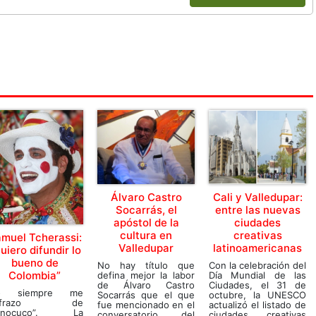
Álvaro Castro
Cali y Valledupar:
Socarrás, el
entre las nuevas
apóstol de la
ciudades
cultura en
creativas
muel Tcherassi:
Valledupar
latinoamericanas
uiero difundir lo
bueno de
No hay título que
Con la celebración del
Colombia”
defina mejor la labor
Día Mundial de las
de Álvaro Castro
Ciudades, el 31 de
o siempre me
Socarrás que el que
octubre, la UNESCO
isfrazo de
fue mencionado en el
actualizó el listado de
onocuco”. La
conversatorio del
ciudades creativas