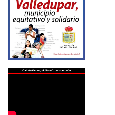
Calixto Ochoa, el filósofo del acordeón