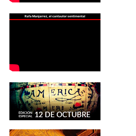
Rafa Manjarrez, el cantautor sentimental