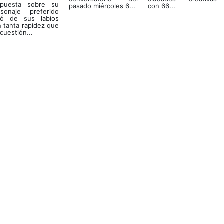
spuesta sobre su
pasado miércoles 6...
con 66...
rsonaje preferido
lió de sus labios
 tanta rapidez que
cuestión...