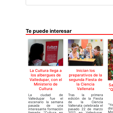
Te puede interesar
La Cultura llega a
Inician los
los albergues de
preparativos de la
Valledupar, con el
segunda Fiesta de
Ministerio de
la Ciencia
Sa
Cultura
Vallenata
“Q
La ciudad de
Tras la primera
Valledupar fue el
edición de la Fiesta
escenario la semana
de la Ciencia
“Y
pasada de una
Vallenata celebrada el
d
interesante formación
pasado 22 de marzo
M
llamada: “Cultura en
2012 en Valledupar,