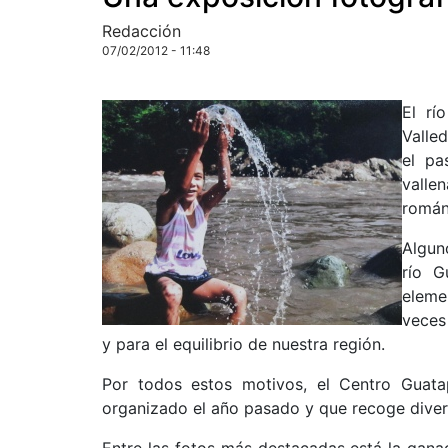
Redacción
07/02/2012 - 11:48
El rí
Valle
el pa
valle
román
Algun
río G
eleme
veces
y para el equilibrio de nuestra región.
Por todos estos motivos, el Centro Guata
organizado el año pasado y que recoge diver
Entre las fotos más destacadas está la ganado