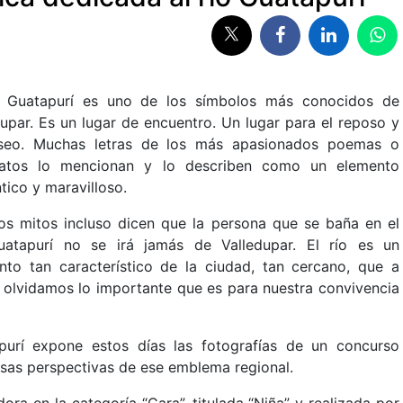
o Guatapurí es uno de los símbolos más conocidos de
dupar. Es un lugar de encuentro. Un lugar para el reposo y
seo. Muchas letras de los más apasionados poemas o
natos lo mencionan y lo describen como un elemento
tico y maravilloso.
os mitos incluso dicen que la persona que se baña en el
uatapurí no se irá jamás de Valledupar. El río es un
nto tan característico de la ciudad, tan cercano, que a
 olvidamos lo importante que es para nuestra convivencia
purí expone estos días las fotografías de un concurso
sas perspectivas de ese emblema regional.
ra en la categoría “Cara”, titulada “Niña” y realizada por