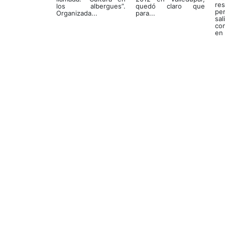
re
los albergues”.
quedó claro que
pe
Organizada...
para...
sa
con
en 