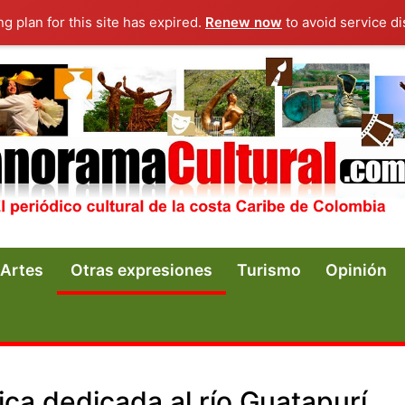
ng plan for this site has expired.
Renew now
to avoid service di
Artes
Otras expresiones
Turismo
Opinión
ica dedicada al río Guatapurí