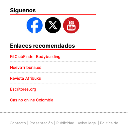
Síguenos
Enlaces recomendados
FitClubFinder Bodybuilding
NuevaTribuna.es
Revista Afribuku
Escritores.org
Casino online Colombia
Contacto
|
Presentación
|
Publicidad
|
Aviso legal
|
Política de