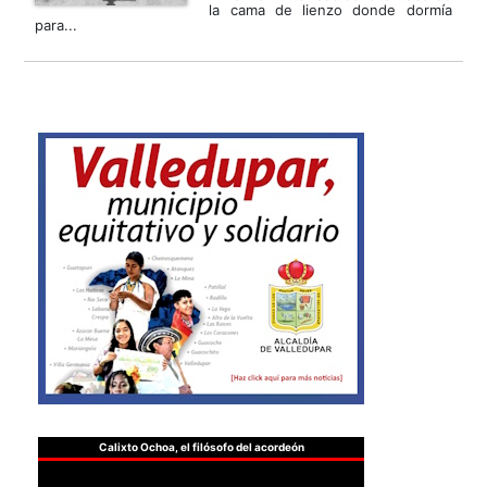
la cama de lienzo donde dormía
para...
Calixto Ochoa, el filósofo del acordeón