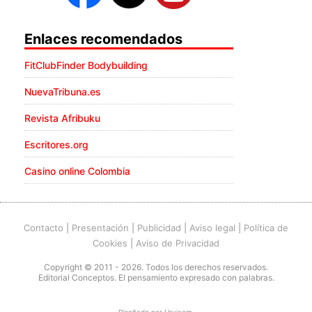
Enlaces recomendados
FitClubFinder Bodybuilding
NuevaTribuna.es
Revista Afribuku
Escritores.org
Casino online Colombia
Contacto
|
Presentación
|
Publicidad
|
Aviso legal
|
Política de
Cookies
|
Aviso de Privacidad
Copyright © 2011 - 2026. Todos los derechos reservados.
Editorial Conceptos. El pensamiento expresado con palabras.
Diseñado por
Urvicom
.