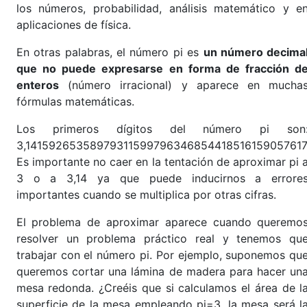
los números, probabilidad, análisis matemático y e
aplicaciones de física.
En otras palabras, el número pi es
un número decima
que no puede expresarse en forma de fracción d
enteros
(número irracional) y aparece en mucha
fórmulas matemáticas.
Los primeros dígitos del número pi son
3,1415926535897931159979634685441851615905761
Es importante no caer en la tentación de aproximar pi 
3 o a 3,14 ya que puede inducirnos a errore
importantes cuando se multiplica por otras cifras.
El problema de aproximar aparece cuando queremo
resolver un problema práctico real y tenemos qu
trabajar con el número pi. Por ejemplo, suponemos qu
queremos cortar una lámina de madera para hacer un
mesa redonda. ¿Creéis que si calculamos el área de l
superficie de la mesa empleando pi=3, la mesa será l