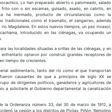
 bocachico. Lo han preparado abierto o palomeado, salado
 frito con o sin escamas, guisado, asado, en cabrito, en
sca ha mermado, producto de circunstancias como la
 tradicionales como el trasmallo, el zangarreo, además
l río Magdalena. En estos nuevos tiempos, un pez invasor,
 cachama, introducido en las ciénagas, va ocupando un
.
ra las localidades situadas a orillas de las ciénagas, y en
a enfrentarlo optaron por construir grandes receptores de
 en tiempo de crecientes.
rial sedimentario, tanto del río como el que transportan
fueron causantes de que a principios de siglo XX se
rupo de dirigentes políticos, ganaderos y agricultores de
io a solicitarle al Gobierno departamental la canalización
 de la Ordenanza número 33, del 30 de marzo de 1912, a
rdenó la cesión a los distritos de Pivijay, Piñón, Remolino