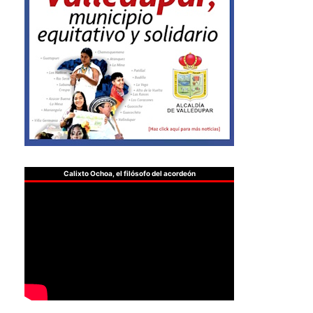
Calixto Ochoa, el filósofo del acordeón