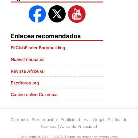
Enlaces recomendados
FitClubFinder Bodybuilding
NuevaTribuna.es
Revista Afribuku
Escritores.org
Casino online Colombia
Contacto
|
Presentación
|
Publicidad
|
Aviso legal
|
Política de
Cookies
|
Aviso de Privacidad
Copyright © 2011 - 2026. Todos los derechos reservados.