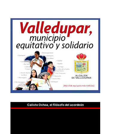
Calixto Ochoa, el filósofo del acordeón