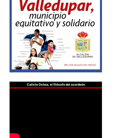
Calixto Ochoa, el filósofo del acordeón