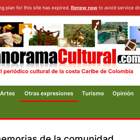
ng plan for this site has expired.
Renew now
to avoid service di
Artes
Otras expresiones
Turismo
Opinión
 memorias de la comunidad