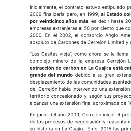
Inicialmente, el contrato estuvo estipulado p
2009 finalizaría pero, en 1999,
al Estado co
por veinticinco años más
, es decir hasta 2
empresas extranjeras el 50 por ciento que co
2000. En el 2002, el consorcio Anglo Amer
absoluto de Carbones de Cerrejon Limited y al
“Las Casitas vieja”, como ahora se le llama 
complejo minero de la empresa Cerrejón Li
extracción de carbón en La Guajira está ca
grande del mundo
debido a su gran extensió
desplazamiento de las comunidades asentadas
del Cerrejón había intervenido una extensión
territorio concesionado y, según sus proyec
alcanzar una extensión final aproximada de 1
En junio del año 2009, Cerrejon inició el pr
de los procesos de negociación y reasentam
su historia en La Guajira. En el 2015 las pri