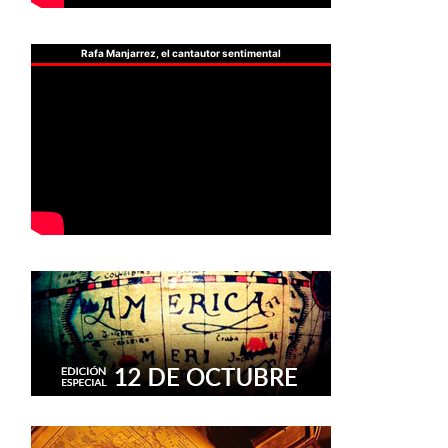
Rafa Manjarrez, el cantautor sentimental