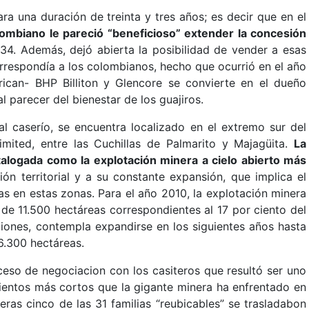
ara una duración de treinta y tres años; es decir que en el
lombiano le pareció “beneficioso” extender la concesión
034. Además, dejó abierta la posibilidad de vender a esas
rrespondía a los colombianos, hecho que ocurrió en el año
ican- BHP Billiton y Glencore se convierte en el dueño
 parecer del bienestar de los guajiros.
al caserío, se encuentra localizado en el extremo sur del
mited, entre las Cuchillas de Palmarito y Majagüita.
La
talogada como la explotación minera a cielo abierto más
n territorial y a su constante expansión, que implica el
 en estas zonas. Para el año 2010, la explotación minera
 de 11.500 hectáreas correspondientes al 17 por ciento del
ciones, contempla expandirse en los siguientes años hasta
6.300 hectáreas.
oceso de negociacion con los casiteros que resultó ser uno
ientos más cortos que la gigante minera ha enfrentado en
meras cinco de las 31 familias “reubicables” se trasladabon