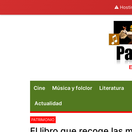
⚠️ Hosti
Cine
Música y folclor
Literatura
Actualidad
PATRIMONIO
El libro que recoge las