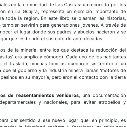
riales en la comunidad de Las Casitas: un recorrido por los
ón en La Guajira’, representa un ejercicio importante de
toda la región. En este libro se plasman las historias,
 también servirán para generaciones jóvenes. A través de
onocer el lugar donde sus padres y abuelos nacieron y se
gar que les brindó el sustento durante décadas
ctos de la minería, entre los que destaca la reducción del
s Casitas’, era amplio y cómodo). Cada uno de los habitantes
 el traslado, muchas familias quedaron sin territorio, un
 que el gobierno y la industria minera llaman ‘motores de
mpesinos en su mayoría, perdieron el contacto con la tierra
esos de reasentamientos venideros
, una documentación
departamentales y nacionales, para evitar atropellos y
para dar sentido a ese nuevo lugar que, en principio, es
uardar la identidad casitera y fortalecer las relaciones