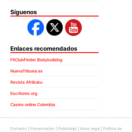
Síguenos
Enlaces recomendados
FitClubFinder Bodybuilding
NuevaTribuna.es
Revista Afribuku
Escritores.org
Casino online Colombia
Contacto
|
Presentación
|
Publicidad
|
Aviso legal
|
Política de