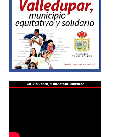
Calixto Ochoa, el filósofo del acordeón