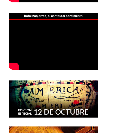
Rafa Manjarrez, el cantautor sentimental