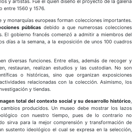
os y artistas. Fue él quien diseño el proyecto de la galería
o entre 1560 y 1576.
ente y monarquías europeas forman colecciones importantes.
ecciones públicas
debido a que numerosas colecciones
s. El gobierno francés comenzó a admitir a miembros del
dos días a la semana, a la exposición de unos 100 cuadros
n diversas funciones. Entre ellas, además de recoger y
nen, restauran, realizan estudios y las custodian. No son
tíficas o históricas, sino que organizan exposiciones
actividades relacionadas con la colección. Asimismo, los
investigación y tiendas.
gen total del contexto social y su desarrollo histórico
,
os cambios producidos. Un museo debe mostrar los lazos
eológico con nuestro tiempo, pues de lo contrario no
do sirva para la mejor comprensión y transformación de
n sustento ideológico el cual se expresa en la selección,