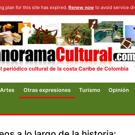
ng plan for this site has expired.
Renew now
to avoid service di
Artes
Otras expresiones
Turismo
Opinión
s a lo largo de la historia: