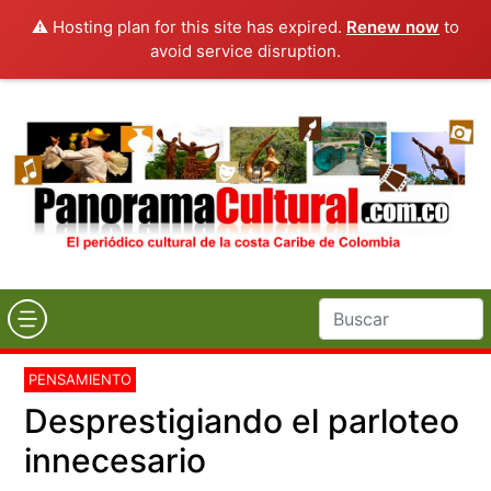
⚠️ Hosting plan for this site has expired.
Renew now
to
avoid service disruption.
PENSAMIENTO
Desprestigiando el parloteo
innecesario