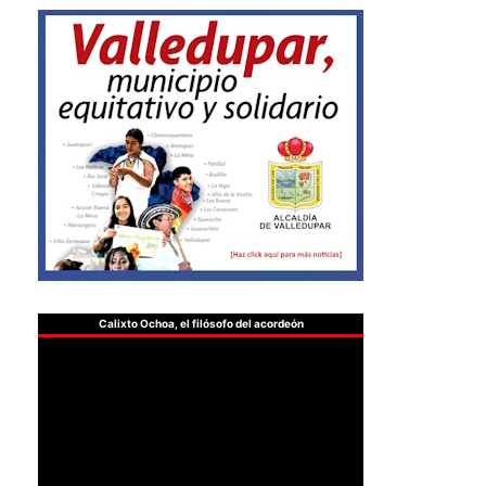
Calixto Ochoa, el filósofo del acordeón