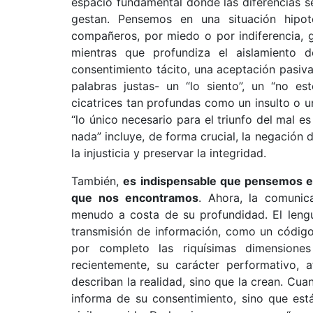
espacio fundamental donde las diferencias se
gestan. Pensemos en una situación hipoté
compañeros, por miedo o por indiferencia, g
mientras que profundiza el aislamiento 
consentimiento tácito, una aceptación pasiva
palabras justas- un “lo siento”, un “no es
cicatrices tan profundas como un insulto o 
“lo único necesario para el triunfo del mal 
nada” incluye, de forma crucial, la negación 
la injusticia y preservar la integridad.
También,
es indispensable que pensemos en 
que nos encontramos
. Ahora, la comunic
menudo a costa de su profundidad. El lengu
transmisión de información, como un código b
por completo las riquísimas dimensione
recientemente, su carácter performativo, 
describan la realidad, sino que la crean. Cua
informa de su consentimiento, sino que es