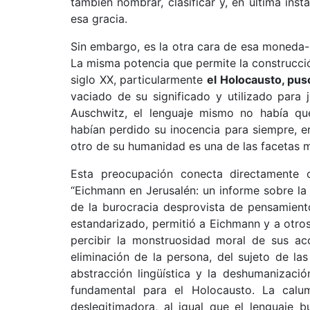
también nombrar, clasificar y, en última insta
esa gracia.
Sin embargo, es la otra cara de esa moneda-
La misma potencia que permite la construcción
siglo XX, particularmente
el Holocausto, pu
vaciado de su significado y utilizado para j
Auschwitz, el lenguaje mismo no había qu
habían perdido su inocencia para siempre, e
otro de su humanidad es una de las facetas m
Esta preocupación conecta directamente 
“Eichmann en Jerusalén: un informe sobre la
de la burocracia desprovista de pensamiento
estandarizado, permitió a Eichmann y a otros 
percibir la monstruosidad moral de sus acc
eliminación de la persona, del sujeto de la
abstracción lingüística y la deshumanizaci
fundamental para el Holocausto. La calum
deslegitimadora, al igual que el lenguaje 