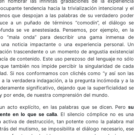
 nombrar las infinitas gradaciones de la experiencia
upante tendencia hacia la trivialización intencional y el
menos que despojan a las palabras de su verdadero poder
educe a un puñado de términos “comodín”, el diálogo se
funda se ve anestesiada. Pensemos, por ejemplo, en la
 o “mala onda” para describir una gama inmensa de
 una noticia impactante o una experiencia personal. Un
ción trascendente o un momento de angustia existencial
acía de contenido. Este uso perezoso del lenguaje no sólo
 que también nos impide percibir la singularidad de cada
lidad. Si nos conformamos con clichés como “y así son las
a a la verdadera indagación, a la pregunta incómoda y a la
eramente significativo, dejando que la superficialidad se
 y por ende, de nuestra comprensión del mundo.
 acto explícito, en las palabras que se dicen. Pero
su
ente en lo que se calla
. El silencio cómplice no es una
a activa de destrucción, tan potente como la palabra mal
rás del mutismo, se imposibilita el diálogo necesario, ese