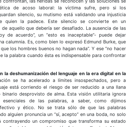
 confrontan, las heridas se reconocen y las soluciones se
tica de acoso laboral: la víctima sufre, pero si los
uardan silencio, su mutismo está validando una injusticia
de quien la padece. Este silencio se convierte en un
 de aquello que debería ser desafiado. La ausencia de las
toy de acuerdo”, un “esto es inaceptable”- puede dejar
una calumnia. Es, como bien lo expresó Edmund Burke, que
es que los hombres buenos no hagan nada”. Y ese “no hacer
de la palabra cuando ésta es indispensable para confrontar
la deshumanización del lenguaje en la era digital en la
ación se ha acelerado a límites insospechados, pero a
aje está corriendo el riesgo de ser reducido a una llana
inario desprovisto de alma. Esta visión utilitaria ignora
s esenciales de las palabras, a saber, como dijimos
afectivo y ético. No se trata sólo de que las palabras
ndo alguien pronuncia un “sí, acepto” en una boda, no solo
tá contrayendo un compromiso que transforma su estado