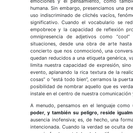
emociones y el pensamiento, como también
humana. Sin embargo, presenciamos una preoc
uso indiscriminado de clichés vacíos, fenó
significativo. Cuando el vocabulario se r
empobrece y la capacidad de reflexión pro
omnipresencia de adjetivos como “cool”
situaciones, desde una obra de arte hasta
concierto que nos conmocionó, una conversa
quedan reducidos a una etiqueta genérica, v
limita nuestra capacidad de expresión, sino
evento, aplanando la rica textura de la rea
cosas” o “está todo bien”, cerramos la puert
posibilidad de nombrar aquello que es verdad
instale en el centro de nuestra comunicación
A menudo, pensamos en el lenguaje como un
poder, y también su peligro, reside igualm
ausencia inofensiva; es, de hecho, una form
intencionada. Cuando la verdad se oculta det