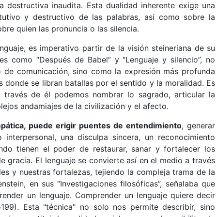
 destructiva inaudita. Esta dualidad inherente exige una
itutivo y destructivo de las palabras, así como sobre la
bre quien las pronuncia o las silencia.
guaje, es imperativo partir de la visión steineriana de su
ales como “Después de Babel” y “Lenguaje y silencio”, no
o de comunicación, sino como la expresión más profunda
donde se libran batallas por el sentido y la moralidad. Es
a través de él podemos nombrar lo sagrado, articular la
lejos andamiajes de la civilización y el afecto.
mpática, puede erigir puentes de entendimiento
, generar
to interpersonal, una disculpa sincera, un reconocimiento
o tienen el poder de restaurar, sanar y fortalecer los
gracia. El lenguaje se convierte así en el medio a través
es y nuestras fortalezas, tejiendo la compleja trama de la
nstein, en sus “Investigaciones filosóficas”, señalaba que
ender un lenguaje. Comprender un lenguaje quiere decir
199). Esta "técnica" no solo nos permite describir, sino