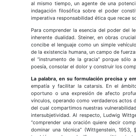
al mismo tiempo, un agente de una potencia
indagación filosófica sobre el poder const
imperativa responsabilidad ética que recae so
Para comprender la esencia del poder del len
inherente dualidad. Steiner, en obras cruci
concibe el lenguaje como un simple vehícul
de la existencia humana, un campo de fuerzas 
el “instrumento de la gracia” porque sólo 
poesía, consolar el dolor y construir los comp
La palabra, en su formulación precisa y e
empatía y facilitar la catarsis. En el ámbi
oportuno o una expresión de afecto profund
vínculos, operando como verdaderos actos de 
del cual compartimos nuestras vulnerabilidad
intersubjetividad. Al respecto, Ludwig Wittge
“comprender una oración quiere decir compr
dominar una técnica” (Wittgenstein, 1953, §