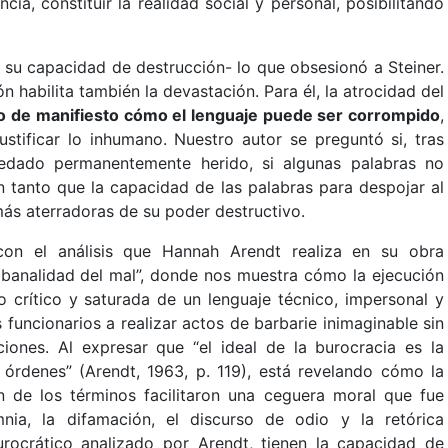
ncia, constituir la realidad social y personal, posibilitando
 su capacidad de destrucción- lo que obsesionó a Steiner.
 habilita también la devastación. Para él, la atrocidad del
so de manifiesto cómo el lenguaje puede ser corrompido
,
ustificar lo inhumano. Nuestro autor se preguntó si, tras
edado permanentemente herido, si algunas palabras no
n tanto que la capacidad de las palabras para despojar al
ás aterradoras de su poder destructivo.
con el análisis que Hannah Arendt realiza en su obra
 banalidad del mal”, donde nos muestra cómo la ejecución
 crítico y saturada de un lenguaje técnico, impersonal y
funcionarios a realizar actos de barbarie inimaginable sin
iones. Al expresar que “el ideal de la burocracia es la
s órdenes” (Arendt, 1963, p. 119), está revelando cómo la
ón de los términos facilitaron una ceguera moral que fue
nia, la difamación, el discurso de odio y la retórica
burocrático analizado por Arendt, tienen la capacidad de