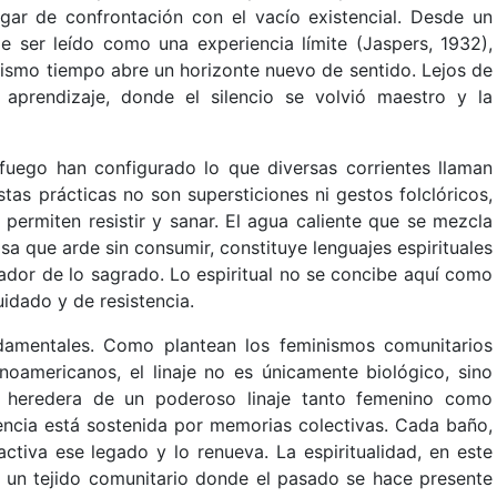
ugar de confrontación con el vacío existencial. Desde un
e ser leído como una experiencia límite (Jaspers, 1932),
mismo tiempo abre un horizonte nuevo de sentido. Lejos de
 aprendizaje, donde el silencio se volvió maestro y la
 fuego han configurado lo que diversas corrientes llaman
tas prácticas no son supersticiones ni gestos folclóricos,
ermiten resistir y sanar. El agua caliente que se mezcla
sa que arde sin consumir, constituye lenguajes espirituales
dor de lo sagrado. Lo espiritual no se concibe aquí como
idado y de resistencia.
ndamentales. Como plantean los feminismos comunitarios
inoamericanos, el linaje no es únicamente biológico, sino
me heredera de un poderoso linaje tanto femenino como
encia está sostenida por memorias colectivas. Cada baño,
activa ese legado y lo renueva. La espiritualidad, en este
o un tejido comunitario donde el pasado se hace presente