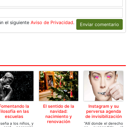
n el siguiente
Aviso de Privacidad
.
Enviar comentario
Fomentando la
El sentido de la
Instagram y su
filosofía en las
navidad:
perversa agenda
escuelas
nacimiento y
de invisibilización
renovación
seña a los niños, y
“Allí donde el derecho