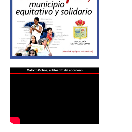
Calixto Ochoa, el filósofo del acordeón