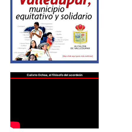
Calixto Ochoa, el filósofo del acordeón