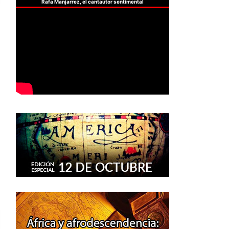
Rafa Manjarrez, el cantautor sentimental