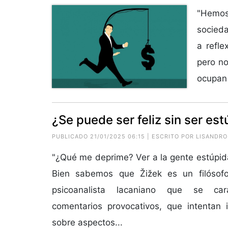
"Hemos
socieda
a refle
pero no
ocupan 
¿Se puede ser feliz sin ser es
PUBLICADO 21/01/2025 06:15 | ESCRITO POR
LISANDRO
"¿Qué me deprime? Ver a la gente estúpida 
Bien sabemos que Žižek es un filósof
psicoanalista lacaniano que se car
comentarios provocativos, que intentan 
sobre aspectos...