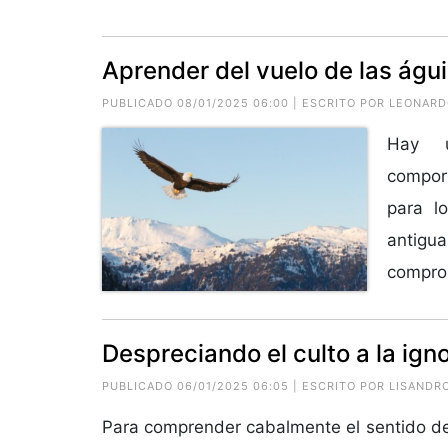
Aprender del vuelo de las águi
PUBLICADO 08/01/2025 06:00 | ESCRITO POR LEONARD
Hay u
compor
para l
antig
comprob
Despreciando el culto a la ign
PUBLICADO 06/01/2025 06:05 | ESCRITO POR
LISANDR
Para comprender cabalmente el sentido del