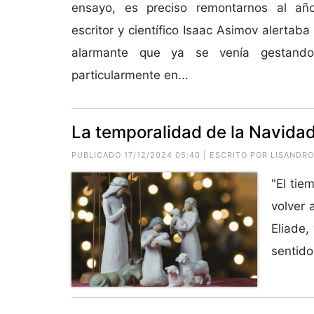
ensayo, es preciso remontarnos al añ
escritor y científico Isaac Asimov alerta
alarmante que ya se venía gestando
particularmente en...
La temporalidad de la Navidad
PUBLICADO 17/12/2024 05:40 | ESCRITO POR
LISANDRO
"El tie
volver 
Eliade,
sentido 