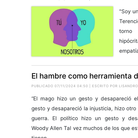
"Soy un
Terenci
torno
hipócr
empatía
El hambre como herramienta 
PUBLICADO 07/11/2024 04:50 | ESCRITO POR
LISANDRO
“El mago hizo un gesto y desapareció el
gesto y desapareció la injusticia, hizo otr
guerra. El político hizo un gesto y des
Woody Allen Tal vez muchos de los que es
tienen...