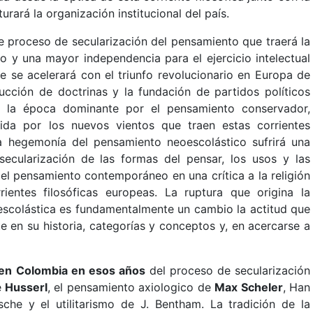
urará la organización institucional del país.
te proceso de secularización del pensamiento que traerá la
ico y una mayor independencia para el ejercicio intelectual
e se acelerará con el triunfo revolucionario en Europa de
ucción de doctrinas y la fundación de partidos políticos
e la época dominante por el pensamiento conservador,
cida por los nuevos vientos que traen estas corrientes
s. La hegemonía del pensamiento neoescolástico sufrirá una
ecularización de las formas del pensar, los usos y las
el pensamiento contemporáneo en una crítica a la religión
rientes filosóficas europeas. La ruptura que origina la
ía escolástica es fundamentalmente un cambio la actitud que
e en su historia, categorías y conceptos y, en acercarse a
e en Colombia en esos años
del proceso de secularización
e
Husserl
, el pensamiento axiologico de
Max Scheler
, Han
sche y el utilitarismo de J. Bentham. La tradición de la