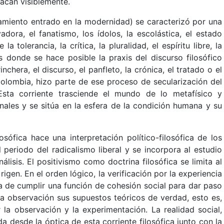
acan visiblemente.
amiento entrado en la modernidad) se caracterizó por una
dora, el fanatismo, los ídolos, la escolástica, el estado
a tolerancia, la crítica, la pluralidad, el espíritu libre, la
s donde se hace posible la praxis del discurso filosófico
nchera, el discurso, el panfleto, la crónica, el tratado o el
Colombia, hizo parte de ese proceso de secularización del
sta corriente trasciende el mundo de lo metafísico y
inales y se sitúa en la esfera de la condición humana y su
sófica hace una interpretación político-filosófica de los
periodo del radicalismo liberal y se incorpora al estudio
isis. El positivismo como doctrina filosófica se limita al
igen. En el orden lógico, la verificación por la experiencia
eja de cumplir una función de cohesión social para dar paso
 la observación sus supuestos teóricos de verdad, esto es,
la observación y la experimentación. La realidad social,
ada desde la óptica de esta corriente filosófica junto con la