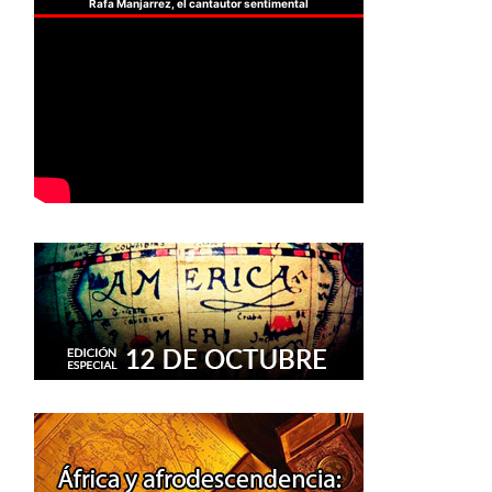
Rafa Manjarrez, el cantautor sentimental