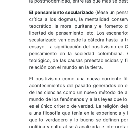
la postmodernidad, entre las que más se dest
El pensamiento secularizado
(léase un pens
crítica a los dogmas, la mentalidad conserva
teocrático, la moral puritana y el fomento de l
libertad de pensamiento, etc. Los escenario
secularizado van desde la cátedra hasta la tri
ensayo. La significación del positivismo en 
pensamiento en la sociedad colombiana. E
teológico, de las causas preestablecidas y f
relación con el mundo en la tierra.
El positivismo como una nueva corriente filo
acontecimientos del pasado generados en el 
de las ciencias como un nuevo método de anál
mundo de los fenómenos y a las leyes que lo r
es el único criterio de verdad. La religión d
a una filosofía que tenía en la experiencia y
que lo verdadero y lo bueno se definen por 
política y cultural será analizada e interpret