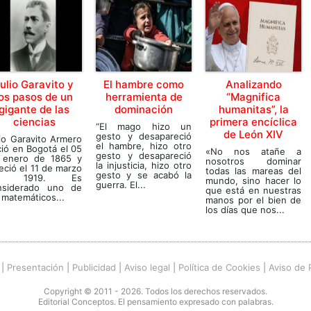
ulio Garavito y
El hambre como
Analizando
los pasos de un
herramienta de
“Magnifica
gigante de las
dominación
humanitas”, la
ciencias
primera encíclica
“El mago hizo un
de León XIV
gesto y desapareció
io Garavito Armero
el hambre, hizo otro
ió en Bogotá el 05
«No nos atañe a
gesto y desapareció
 enero de 1865 y
nosotros dominar
la injusticia, hizo otro
leció el 11 de marzo
todas las mareas del
gesto y se acabó la
e 1919. Es
mundo, sino hacer lo
guerra. El...
nsiderado uno de
que está en nuestras
 matemáticos...
manos por el bien de
los días que nos...
|
Presentación
|
Publicidad
|
Aviso legal
|
Política de Cookies
|
Aviso de 
Copyright © 2011 - 2026. Todos los derechos reservados.
Editorial Conceptos. El pensamiento expresado con palabras.