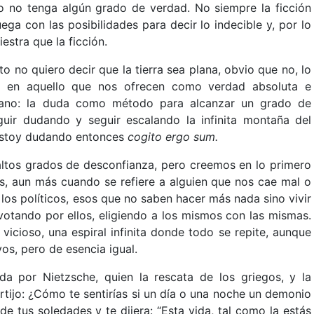
oso no tenga algún grado de verdad. No siempre la ficción
juega con las posibilidades para decir lo indecible y, por lo
iestra que la ficción.
 no quiero decir que la tierra sea plana, obvio que no, lo
a en aquello que nos ofrecen como verdad absoluta e
esiano: la duda como método para alcanzar un grado de
uir dudando y seguir escalando la infinita montaña del
estoy dudando entonces
cogito ergo sum.
tos grados de desconfianza, pero creemos en lo primero
les, aun más cuando se refiere a alguien que nos cae mal o
os políticos, esos que no saben hacer más nada sino vivir
 votando por ellos, eligiendo a los mismos con las mismas.
vicioso, una espiral infinita donde todo se repite, aunque
os, pero de esencia igual.
ada por Nietzsche, quien la rescata de los griegos, y la
tijo: ¿Cómo te sentirías si un día o una noche un demonio
 de tus soledades y te dijera: “Esta vida, tal como la estás