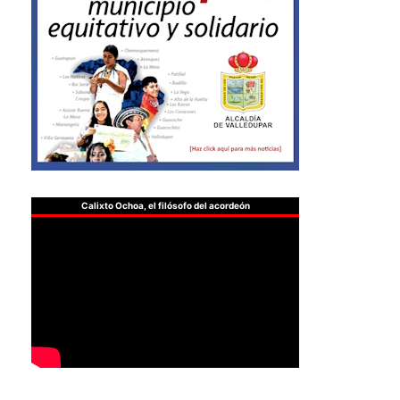
Calixto Ochoa, el filósofo del acordeón