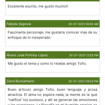
Excelente escrito, me gustó mucho!!
Fabiola Segovia
20-07-2021 06:50 AM
Fascinante personaje, me gustaría conocer mas de su
enfoque de lo inesperado
Álvaro José Portnoy López
20-07-2021 12:52 PM
Me gusto el tema y como lo relatas amigo Toño.
Carol Bockelmann
20-07-2021 06:02 PM
Buen articulo amigo Toño, buen lenguaje y prosa
atractiva. El alma no espera nada, la mente es la que
"califica" los sucesos, y alli se generan las emociones
y las reacciones. La filosofía en mi humilde opinion es