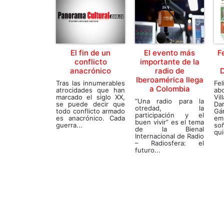
El fin de un
El evento más
F
conflicto
importante de la
anacrónico
radio de
D
Iberoamérica llega
Tras las innumerables
Fel
a Colombia
atrocidades que han
ab
marcado el siglo XX,
Vi
“Una radio para la
se puede decir que
Da
otredad, la
todo conflicto armado
Gá
participación y el
es anacrónico. Cada
em
buen vivir” es el tema
guerra...
soñ
de la Bienal
qui
Internacional de Radio
– Radiosfera: el
futuro...