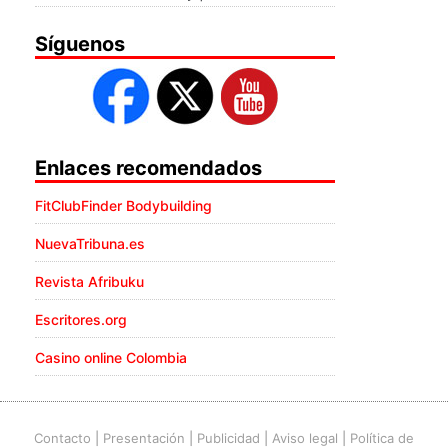
Síguenos
Enlaces recomendados
FitClubFinder Bodybuilding
NuevaTribuna.es
Revista Afribuku
Escritores.org
Casino online Colombia
Contacto
|
Presentación
|
Publicidad
|
Aviso legal
|
Política de