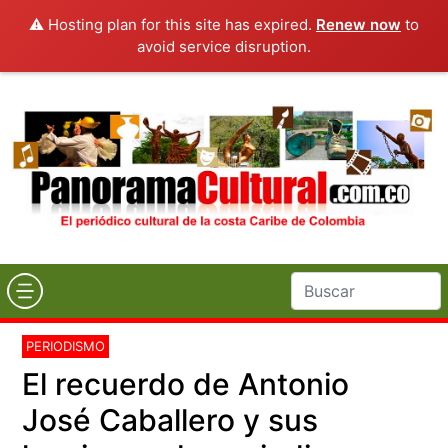
⚠️ Hosting plan for this site has expired.
Renew now
to
avoid service disruption.
PERIODISMO
El recuerdo de Antonio
José Caballero y sus