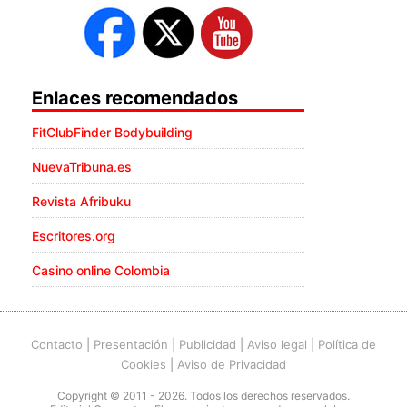
Enlaces recomendados
FitClubFinder Bodybuilding
NuevaTribuna.es
Revista Afribuku
Escritores.org
Casino online Colombia
Contacto
|
Presentación
|
Publicidad
|
Aviso legal
|
Política de
Cookies
|
Aviso de Privacidad
Copyright © 2011 - 2026. Todos los derechos reservados.