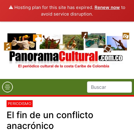
⚠️ Hosting plan for this site has expired.
Renew now
to
avoid service disruption.
PERIODISMO
El fin de un conflicto
anacrónico