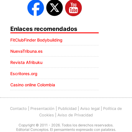
Enlaces recomendados
FitClubFinder Bodybuilding
NuevaTribuna.es
Revista Afribuku
Escritores.org
Casino online Colombia
Contacto
|
Presentación
|
Publicidad
|
Aviso legal
|
Política de
Cookies
|
Aviso de Privacidad
Copyright © 2011 - 2026. Todos los derechos reservados.
Editorial Conceptos. El pensamiento expresado con palabras.