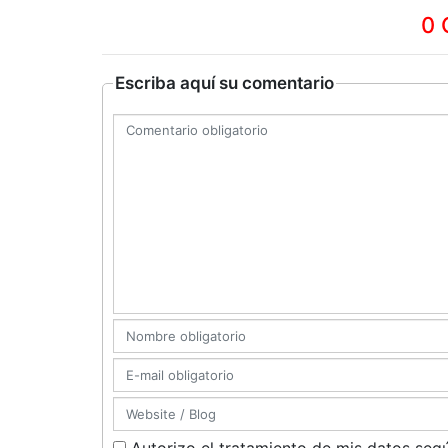
0 
Escriba aquí su comentario
Autorizo el tratamiento de mis datos segú