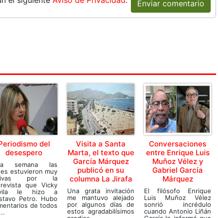
Enviar comentario
Periodismo del
Visita a Santa
Conversaciones
desespero
Marta, el texto que
entre Enrique Luis
García Márquez
Muñoz Vélez y
ta semana las
publicó en su
Gabriel García
des estuvieron muy
tivas por la
columna La Jirafa
Márquez
trevista que Vicky
Una grata invitación
El filósofo Enrique
vila le hizo a
me mantuvo alejado
Luis Muñoz Vélez
stavo Petro. Hubo
por algunos días de
sonrió incrédulo
mentarios de todos
estos agradabilísimos
cuando Antonio Liñán
..
predios.
García le informó que