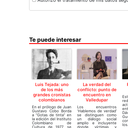
Te puede interesar
Luis Tejada: uno
La verdad del
de los más
conflicto: punto de
grandes cronistas
encuentro en
Es
colombianos
Valledupar
re
ac
En el prólogo de Juan
Los encuentros
en
Gustavo Cobo Borda
‘Hablemos de verdad’
Dá
a “Gotas de tinta” en
se distinguen como
Gu
la edición del Instituto
un diálogo social
co
Colombiano de
amplio e incluyente
los.
Cultura de 1977, se
donde víctimas y