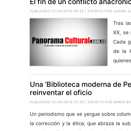
El fin de un conflicto anacróni
PUBLICADO 21/09/2016 06:30 | ESCRITO POR
JOHARI 
Tras la
XX, se 
Cada gu
de la 
quienes
Una ‘Biblioteca moderna de P
reinventar el oficio
PUBLICADO 02/08/2016 07:30 | ESCRITO POR MARÍA 
Un periodismo que se yergue sobre colum
la corrección y la ética; que abraza la sub