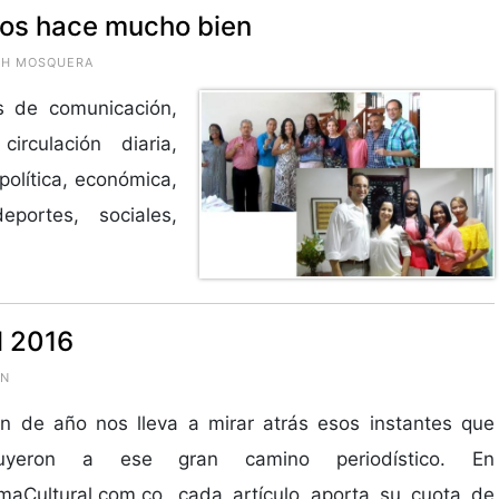
nos hace mucho bien
UTH MOSQUERA
s de comunicación,
irculación diaria,
política, económica,
deportes, sociales,
l 2016
ÓN
n de año nos lleva a mirar atrás esos instantes que
ibuyeron a ese gran camino periodístico. En
maCultural.com.co, cada artículo aporta su cuota de