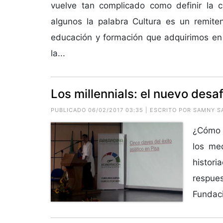
vuelve tan complicado como definir la c
algunos la palabra Cultura es un remite
educación y formación que adquirimos en
la...
Los millennials: el nuevo desaf
PUBLICADO 06/02/2017 03:35 | ESCRITO POR SAMNY S
¿Cómo i
los me
histor
respue
Fundaci