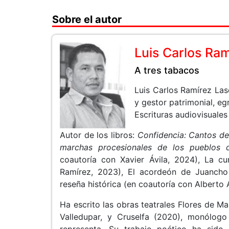
Sobre el autor
Luis Carlos Ra
A tres tabacos
Luis Carlos Ramírez Las
y gestor patrimonial, e
Escrituras audiovisuales
Autor de los libros:
Confidencia: Cantos d
marchas procesionales de los pueblo
coautoría con Xavier Ávila, 2024), La 
Ramírez, 2023), El acordeón de Juanch
reseña histórica (en coautoría con Alberto 
Ha escrito las obras teatrales Flores de M
Valledupar, y Cruselfa (2020), monólogo
representa. Su trabajo poético ha sido