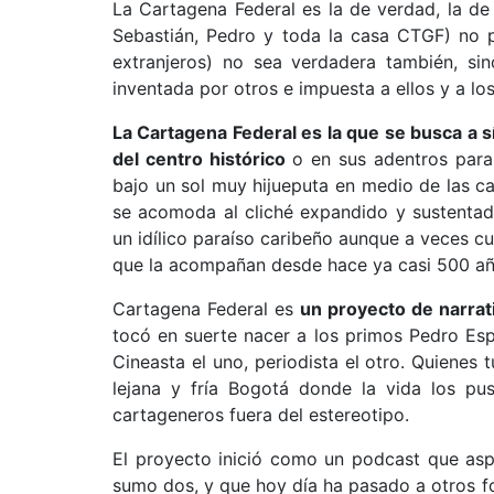
La Cartagena Federal es la de verdad, la de
Sebastián, Pedro y toda la casa CTGF) no p
extranjeros) no sea verdadera también, sino
inventada por otros e impuesta a ellos y a l
La Cartagena Federal es la que se busca a s
del centro histórico
o en sus adentros para 
bajo un sol muy hijueputa en medio de las ca
se acomoda al cliché expandido y sustentad
un idílico paraíso caribeño aunque a veces c
que la acompañan desde hace ya casi 500 año
Cartagena Federal es
un proyecto de narrati
tocó en suerte nacer a los primos Pedro Es
Cineasta el uno, periodista el otro. Quienes 
lejana y fría Bogotá donde la vida los pu
cartageneros fuera del estereotipo.
El proyecto inició como un podcast que asp
sumo dos, y que hoy día ha pasado a otros f