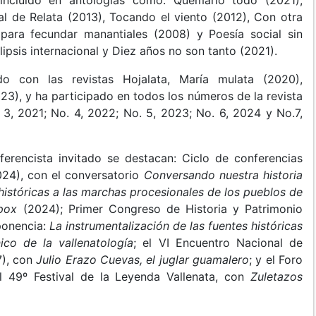
l de Relata (2013), Tocando el viento (2012), Con otra
para fecundar manantiales (2008) y Poesía social sin
lipsis internacional y Diez años no son tanto (2021).
do con las revistas Hojalata, María mulata (2020),
23), y ha participado en todos los números de la revista
. 3, 2021; No. 4, 2022; No. 5, 2023; No. 6, 2024 y No.7,
ferencista invitado se destacan: Ciclo de conferencias
24), con el conversatorio
Conversando nuestra historia
istóricas a las marchas procesionales de los pueblos de
mpox
(2024); Primer Congreso de Historia y Patrimonio
ponencia:
La instrumentalización de las fuentes históricas
co de la vallenatología
; el VI Encuentro Nacional de
7), con
Julio Erazo Cuevas, el juglar guamalero
; y el Foro
l 49º Festival de la Leyenda Vallenata, con
Zuletazos