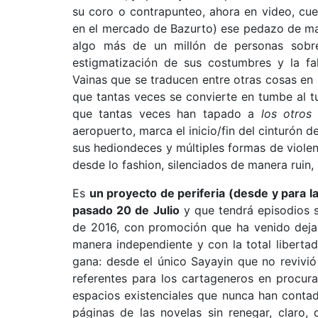
su coro o contrapunteo, ahora en video, cue
en el mercado de Bazurto) ese pedazo de mar
algo más de un millón de personas sobrevi
estigmatización de sus costumbres y la fa
Vainas que se traducen entre otras cosas en
que tantas veces se convierte en tumbe al tu
que tantas veces han tapado a
los otros
y
aeropuerto, marca el inicio/fin del cinturón 
sus hediondeces y múltiples formas de violen
desde lo fashion, silenciados de manera ruin,
Es
un proyecto de periferia (desde y para l
pasado 20 de Julio
y que tendrá episodios s
de 2016, con promoción que ha venido dejan
manera independiente y con la total liberta
gana: desde el único Sayayin que no revivió 
referentes para los cartageneros en procura
espacios existenciales que nunca han contado 
páginas de las novelas sin renegar, claro, 