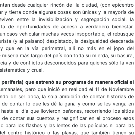
ntan desde cualquier rincón de la ciudad, (con epicentro
 y tierra donde algunas cosas son únicas y la mayoría de
ven entre la invisibilización y segregación social, la
lta de oportunidades de acceso a verdadero bienestar.
 un caos vehicular muchas veces insoportable, el rebusque
rista (y al paisano) despistado, la desigualdad descarada
 que en la vía perimetral, allí no más en el jopo del
de miseria más largo del país con toda su mierda, su basura,
cia y de conflictos desconocidos para quienes sólo la ven
 sistemática y cruel.
a periferia) que estrenó su programa de manera oficial el
emanales, pero que inició en realidad el 11 de Noviembre
do de ser poca, la sola ambición de contar historias de
d de contar lo que les dé la gana y como se les venga en
hasta el día que llovieron peñones, recorriendo los sitios
 de contar sus cuentos y resignificar en el proceso esos
para los flashes y las lentes de las películas ni para las
del centro histórico o las playas, que también tienen su