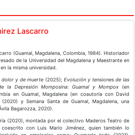
mirez Lascarro
carro (Guamal, Magdalena, Colombia, 1984). Historiador
gresado de la Universidad del Magdalena y Maestrante en
 en la misma universidad.
e dolor y de muerte
(2025);
Evolución y tensiones de las
s de la Depresión Momposina: Guamal y Mompox
(en
cumbia en Guamal, Magdalena (en coautoría con David
o (2020) y Semana Santa de Guamal, Magdalena, una
Ávila Bagarozza, 2020).
aría (2020), montada por el colectivo Maderos Teatro de
 coescrito con Luis Mario Jiménez, quien también lo
 incluido en antologías como: Quemarlo todo (2021),