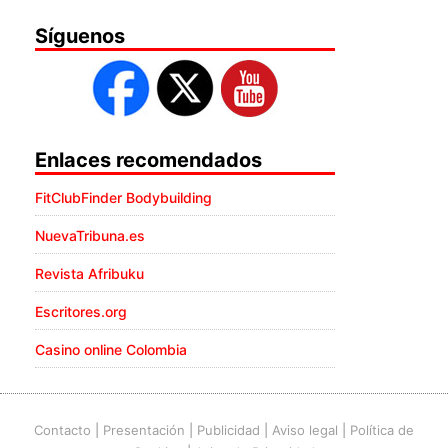
Síguenos
Enlaces recomendados
FitClubFinder Bodybuilding
NuevaTribuna.es
Revista Afribuku
Escritores.org
Casino online Colombia
Contacto
|
Presentación
|
Publicidad
|
Aviso legal
|
Política de