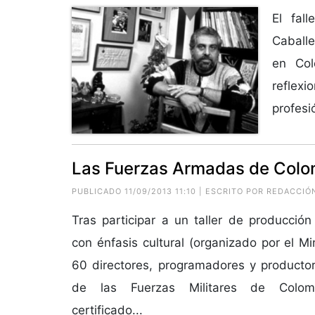
El fal
Caballe
en Col
reflexi
profesió
Las Fuerzas Armadas de Colom
PUBLICADO 11/09/2013 11:10 | ESCRITO POR REDACCIÓ
Tras participar a un taller de producción
con énfasis cultural (organizado por el Min
60 directores, programadores y producto
de las Fuerzas Militares de Colomb
certificado...