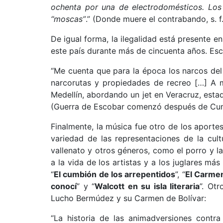
ochenta por una de electrodomésticos. Los
“moscas”
.” (Donde muere el contrabando, s. f.
De igual forma, la ilegalidad está presente en
este país durante más de cincuenta años. Es
“Me cuenta que para la época los narcos del
narcorutas y propiedades de recreo […] A m
Medellín, abordando un jet en Veracruz, estadí
(Guerra de Escobar comenzó después de Cum
Finalmente, la música fue otro de los aportes
variedad de las representaciones de la cult
vallenato y otros géneros, como el porro y la
a la vida de los artistas y a los juglares m
“
El cumbión de los arrepentidos
”, “
El Carmen
conocí
” y “
Walcott en su isla literaria
”. Ot
Lucho Bermúdez y su Carmen de Bolívar:
“La historia de las animadversiones contr