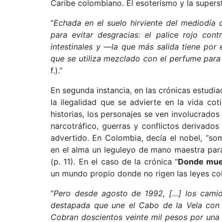
Caribe colombiano. El esoterismo y la superst
“
Echada en el suelo hirviente del mediodía 
para evitar desgracias: el palice rojo con
intestinales y —la que más salida tiene po
que se utiliza mezclado con el perfume para 
f.).”
En segunda instancia, en las crónicas estudi
la ilegalidad que se advierte en la vida cot
historias, los personajes se ven involucrados
narcotráfico, guerras y conflictos derivado
advertido. En Colombia, decía el nobel, “so
en el alma un leguleyo de mano maestra para b
(p. 11). En el caso de la crónica “
Donde mue
un mundo propio donde no rigen las leyes co
“
Pero desde agosto de 1992, […] los camion
destapada que une el Cabo de la Vela con C
Cobran doscientos veinte mil pesos por una 