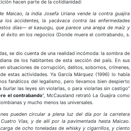
ición hacen parte de la cotidianidad:
de Maicao, la india Josefa Uriana vende la contra guajira
tra los accidentes, la yacávaca contra las enfermedades
r estos días— el kasuogu, que parece una arepa de maíz y
el éxito en los negocios
(Donde muere el contrabando, s.
adas, se dio cuenta de una realidad incómoda: la sombra de
idiana de los habitantes de esta sección del país. En sus
 en situaciones de corrupción, delitos, sobornos, crímenes,
s de estas actividades. Ya García Márquez (1996) lo había
mos fanáticos del legalismo, pero llevamos bien despierto
urlar las leyes sin violarlas, o para violarlas sin castigo”
re el contrabando
”, McCausland retrató La Guajira como
lombianas y mucho menos las universales.
es pueden circular a plena luz del día por la carretera
uatro Vías, y de allí por la pavimentada hasta Maicao.
carga de ocho toneladas de whisky y cigarrillos, y ciento