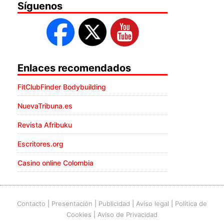
Síguenos
Enlaces recomendados
FitClubFinder Bodybuilding
NuevaTribuna.es
Revista Afribuku
Escritores.org
Casino online Colombia
Contacto
|
Presentación
|
Publicidad
|
Aviso legal
|
Política de
Cookies
|
Aviso de Privacidad