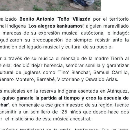
ealizado
Benito Antonio ‘Toño’ Villazón
por el territorio
al indígena ‘
Los alegres kankuamos
’; alguien maravillado
as maracas de su expresión musical autóctona, le indagó:
gudizaron su preocupación de siempre: resistir ante la
xtinción del legado musical y cultural de su pueblo.
r a través de su música el mensaje de la madre Tierra al
ella, decidió dejar herencia, sembrar semilla y garantizar
ultural de juglares como ‘Tino’ Blanchar, Samuel Carrillo,
Genaro Montero, Bernabé, Victoriano y Oswaldo Arias.
os musicales en la reserva indígena asentada en Atánquez,
 quiso ganarle la partida al tiempo y creo la escuela de
har’
, en homenaje a ese gran maestro de su región, fuente
ansmitir a un semillero de 25 niños que desde hace dos
ir el misticismo de esta música ancestral.