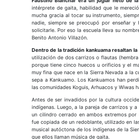
Faustino Blanchar era un juglar neto de l
intérprete de gaita, habilidad que le mere
mucha gracia al tocar su instrumento, siempr
nadie, siempre se preocupó por enseñar y h
solicitarle. Por eso la escuela lleva su no
Benito Antonio Villazón.
Dentro de la tradición kankuama resaltan la 
utilización de dos carrizos o flautas (hembr
porque tiene cinco huecos u orificios y el 
muy fina que nace en la Sierra Nevada a la cu
sepa a Kankuamo. Los Kankuamos han perdid
las comunidades Koguis, Arhuacos y Wiwas ha
Antes de ser invadidos por la cultura occid
indígenas. Luego, a la pareja de carrizos y a
un cilindro cerrado en ambos extremos por 
fue copiada de un redoblante, utilizado en l
musical autóctona de los indígenas de la Sie
que ellos llaman música de gaita.