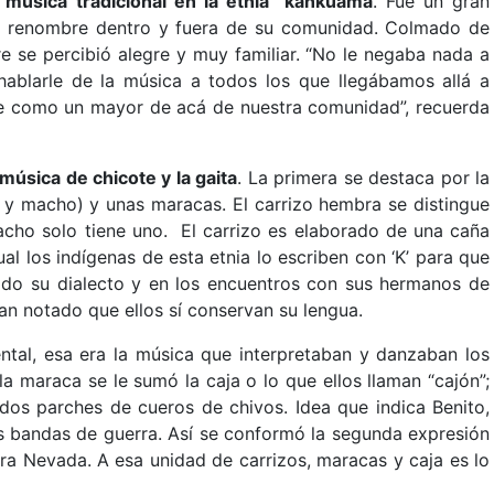
a música tradicional en la etnia kankuama
. Fue un gran
ció renombre dentro y fuera de su comunidad. Colmado de
e se percibió alegre y muy familiar. “No le negaba nada a
ablarle de la música a todos los que llegábamos allá a
mbre como un mayor de acá de nuestra comunidad”, recuerda
música de chicote y la gaita
. La primera se destaca por la
a y macho) y unas maracas. El carrizo hembra se distingue
macho solo tiene uno. El carrizo es elaborado de una caña
al los indígenas de esta etnia lo escriben con ‘K’ para que
o su dialecto y en los encuentros con sus hermanos de
n notado que ellos sí conservan su lengua.
ental, esa era la música que interpretaban y danzaban los
 la maraca se le sumó la caja o lo que ellos llaman “cajón”;
dos parches de cueros de chivos. Idea que indica Benito,
as bandas de guerra. Así se conformó la segunda expresión
rra Nevada. A esa unidad de carrizos, maracas y caja es lo