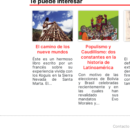
Te puede interesar
El camino de los
Populismo y
nueve mundos
Caudillismo: dos
constantes en la
Éste es un hermoso
El
historia de
libro escrito por un
de
francés sobre su
Latinoamérica
ext
experiencia vivida con
de
Con motivo de las
los Koguis en la Sierra
fi
elecciones de Bolivia
Nevada de Santa
co
y Brasil celebradas
Marta. El...
tam
recientemente y en
las cuales han
revalidado sus
mandatos Evo
Morales y...
Contacto