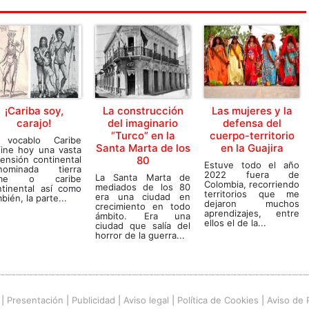
¡Cariba soy,
La construcción
Las mujeres y la
carajo!
del imaginario
defensa del
“Turco” en la
cuerpo-territorio
 vocablo Caribe
Santa Marta de los
en la Guajira
fine hoy una vasta
ensión continental
80
Estuve todo el año
nominada tierra
2022 fuera de
La Santa Marta de
rme o caribe
Colombia, recorriendo
mediados de los 80
ntinental así como
territorios que me
era una ciudad en
bién, la parte...
dejaron muchos
crecimiento en todo
aprendizajes, entre
ámbito. Era una
ellos el de la...
ciudad que salía del
horror de la guerra...
|
Presentación
|
Publicidad
|
Aviso legal
|
Política de Cookies
|
Aviso de 