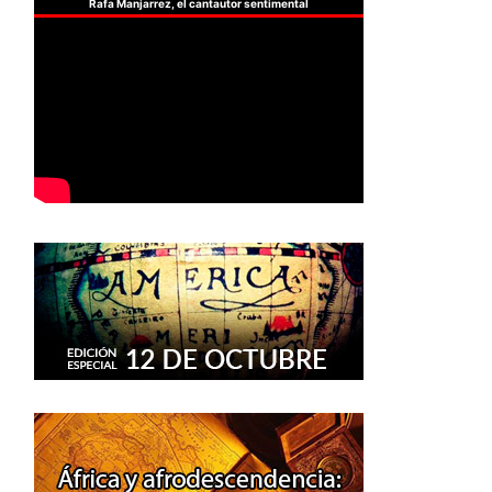
Rafa Manjarrez, el cantautor sentimental